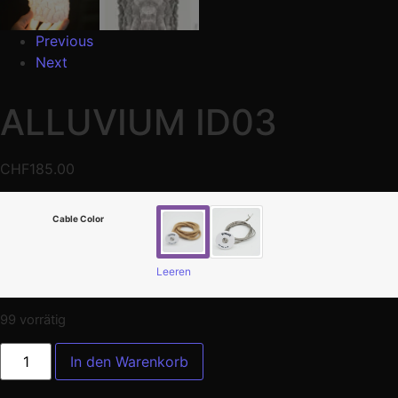
Previous
Next
ALLUVIUM ID03
CHF
185.00
Cable Color
Leeren
99 vorrätig
In den Warenkorb