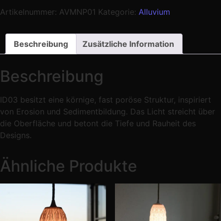
Artikelnummer:
AVMNP01
Kategorie:
Alluvium
Beschreibung
Zusätzliche Information
Beschreibung
ID03 besitzt eine körnige, fast poröse Struktur, inspiriert
von Erosion und Sedimentbildung. Das Licht streicht über
die Oberfläche und betont die Tiefe und Rauheit des
Designs.
Ähnliche Produkte