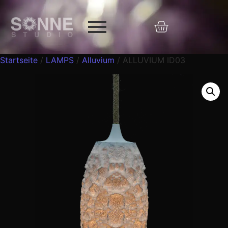
Startseite
/
LAMPS
/
Alluvium
/ ALLUVIUM ID03